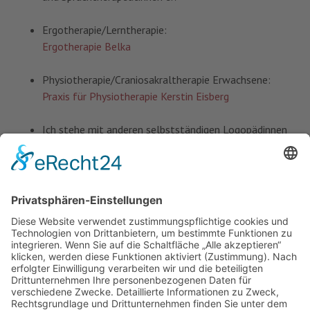
Ergotherapie/Lerntherapie:
Ergotherapie Belka
Physiotherapie/Craniosakraltherapie Erwachsene:
Praxis für Physiotherapie Kerstin Eisberg
Ich stehe mit anderen selbstständigen Logopädinnen
und Logopäden aus Münster in regelmäßigem
Austausch.
Wir bilden uns regelmäßig intern fort.
Suchen
...